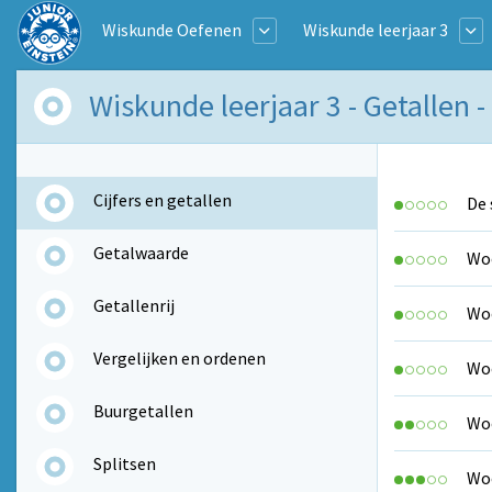
Wiskunde Oefenen
Wiskunde leerjaar 3
Wiskunde leerjaar 3 - Getallen - 
Cijfers en getallen
De 
Getalwaarde
Woo
Getallenrij
Woo
Vergelijken en ordenen
Woo
Buurgetallen
Woo
Splitsen
Woo