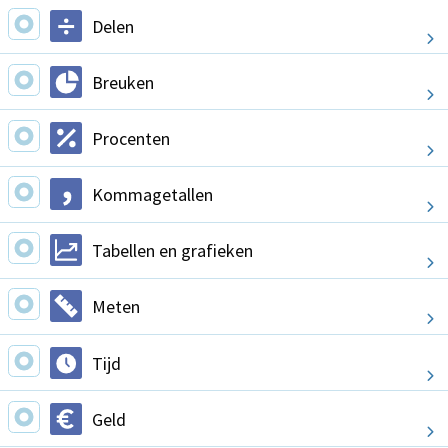
Delen
Breuken
Procenten
Kommagetallen
Tabellen en grafieken
Meten
Tijd
Geld