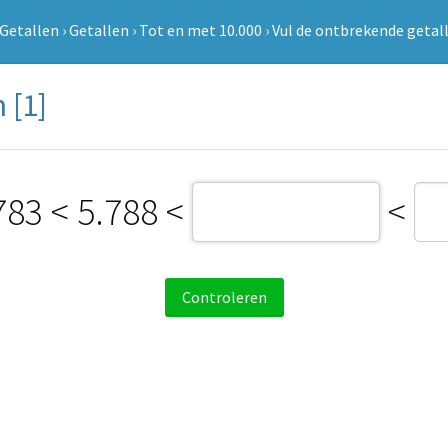
Getallen
›
Getallen
›
Tot en met 10.000
›
Vul de ontbrekende getall
 [1]
783
<
5.788
<
<