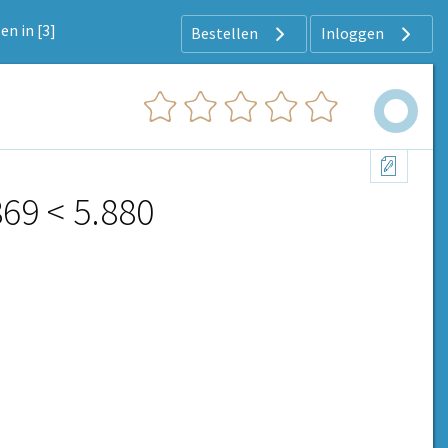
en in [3]
Bestellen
Inloggen
869
<
5.880