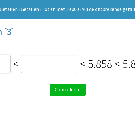
Getallen
›
Getallen
›
Tot en met 10.000
›
Vul de ontbrekende getall
 [3]
<
<
5.858
<
5.