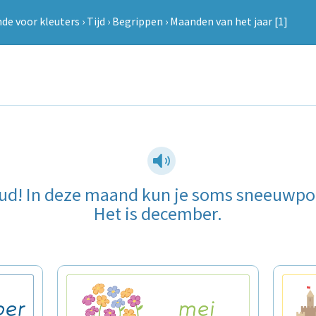
de voor kleuters
›
Tijd
›
Begrippen
›
Maanden van het jaar [1]
koud! In deze maand kun je soms sneeuwp
Het is december.