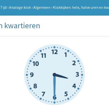
›
Tijd
›
Analoge klok
›
Algemeen
›
Klokkijken: hele, halve uren en kw
en kwartieren