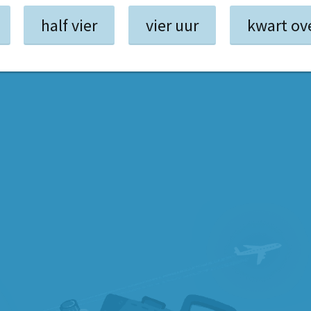
half vier
vier uur
kwart ov