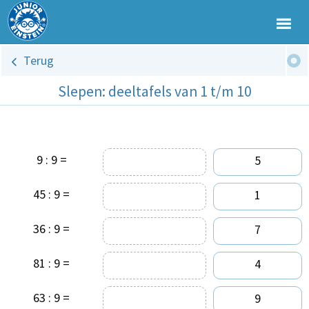
Terug
Slepen: deeltafels van 1 t/m 10
9 : 9 =
5
45 : 9 =
1
36 : 9 =
7
81 : 9 =
4
63 : 9 =
9