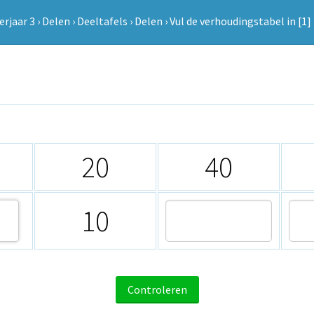
erjaar 3
›
Delen
›
Deeltafels
›
Delen
›
Vul de verhoudingstabel in [1]
20
40
10